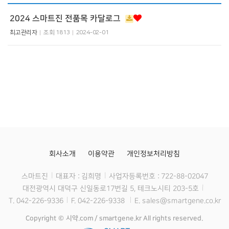
2024 스마트진 전품목 카달로그
최고관리자
조회
1813
2024-02-01
회사소개
이용약관
개인정보처리방침
스마트진
대표자 : 김희명
사업자등록번호 : 722-88-02047
대전광역시 대덕구 신일동로17번길 5, 테크노시티 203-5호
T. 042-226-9336
F. 042-226-9338
E. sales@smartgene.co.kr
Copyright © 시약.com / smartgene.kr All rights reserved.