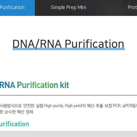
urification
Simple Prep Mini
Prot
DNA/RNA Purification